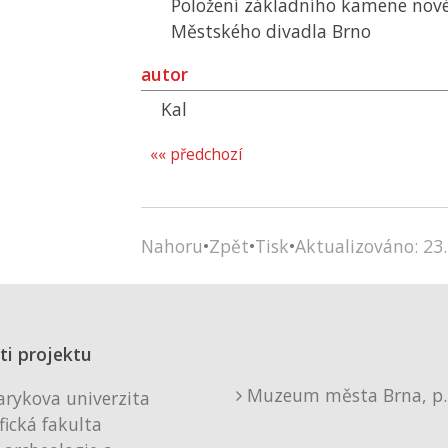
Položení základního kamene nov
Městského divadla Brno
autor
Kal
«« předchozí
Nahoru
•
Zpět
•
Tisk
•
Aktualizováno: 23.
ti projektu
Muzeum města Brna, p. 
rykova univerzita
fická fakulta