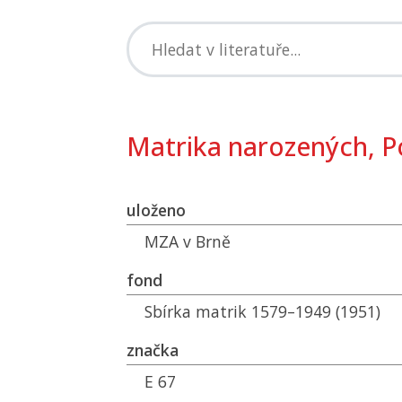
Matrika narozených, 
uloženo
MZA
v Brně
fond
Sbírka matrik 1579–1949 (1951)
značka
E 67