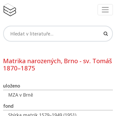
Matrika narozených, Brno - sv. Tomáš
1870–1875
uloženo
MZA
v Brně
fond
Sbírka matrik 1579–1949 (1951)