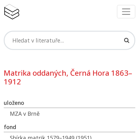
Matrika oddaných, Černá Hora 1863–
1912
uloženo
MZA
v Brně
fond
Sbírka matrik 1579–1949 (1951)