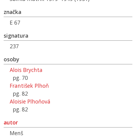
značka
E 67
signatura
237
osoby
Alois Brychta
pg. 70
František Plhoň
pg. 82
Aloisie Plhoňová
pg. 82
autor
Menš