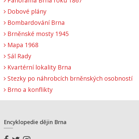
Panorama Brna roku 1867
Dobové plány
Bombardování Brna
Brněnské mosty 1945
Mapa 1968
Sál Rady
Kvartérní lokality Brna
Stezky po náhrobcích brněnských osobností
Brno a konflikty
Encyklopedie dějin Brna