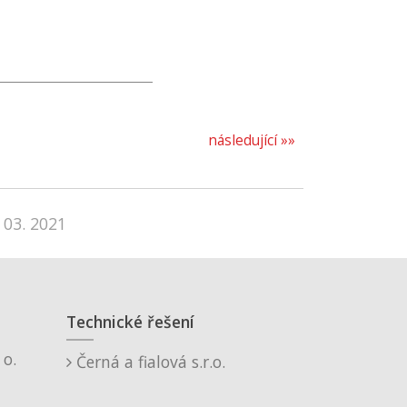
následující »»
 03. 2021
Technické řešení
o.
Černá a fialová s.r.o.