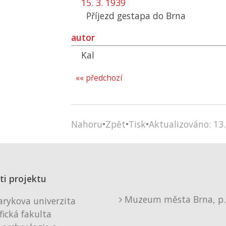
15. 3. 1939
Příjezd gestapa do Brna
autor
Kal
«« předchozí
Nahoru
•
Zpět
•
Tisk
•
Aktualizováno: 13.
ti projektu
Muzeum města Brna, p. 
rykova univerzita
fická fakulta