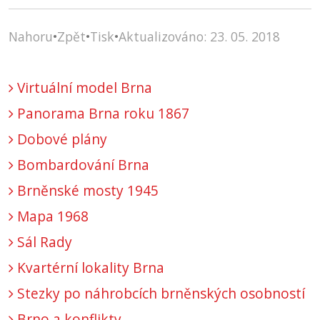
Nahoru
•
Zpět
•
Tisk
•
Aktualizováno: 23. 05. 2018
Virtuální model Brna
Panorama Brna roku 1867
Dobové plány
Bombardování Brna
Brněnské mosty 1945
Mapa 1968
Sál Rady
Kvartérní lokality Brna
Stezky po náhrobcích brněnských osobností
Brno a konflikty