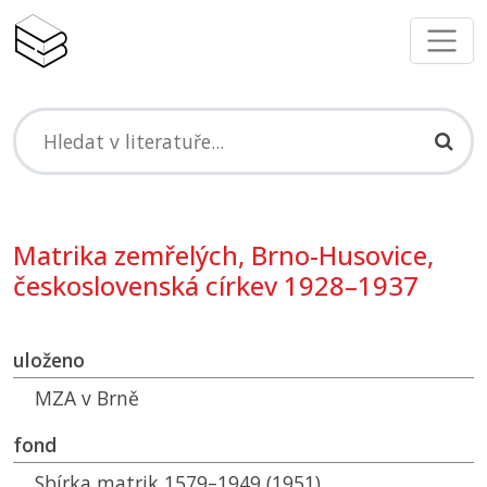
Matrika zemřelých, Brno-Husovice,
československá církev 1928–1937
uloženo
MZA
v Brně
fond
Sbírka matrik 1579–1949 (1951)