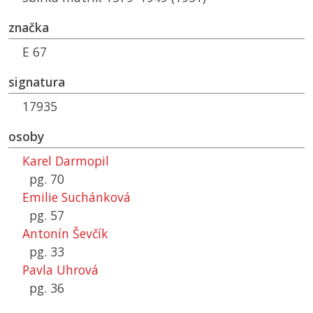
značka
E 67
signatura
17935
osoby
Karel Darmopil
pg. 70
Emilie Suchánková
pg. 57
Antonín Ševčík
pg. 33
Pavla Uhrová
pg. 36