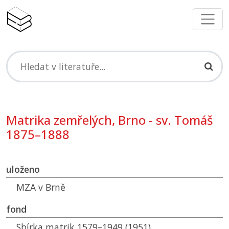
Matrika zemřelých, Brno - sv. Tomáš
1875–1888
uloženo
MZA
v Brně
fond
Sbírka matrik 1579–1949 (1951)