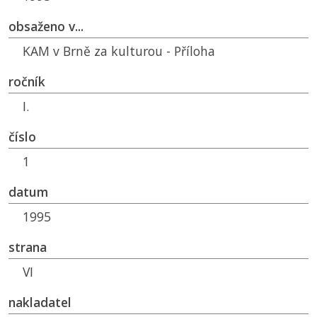
obsaženo v...
KAM v Brně za kulturou - Příloha
ročník
I.
číslo
1
datum
1995
strana
VI
nakladatel