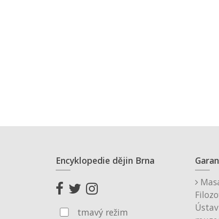
Encyklopedie dějin Brna
Garan
Masa
Filozo
Ústav
tmavý režim