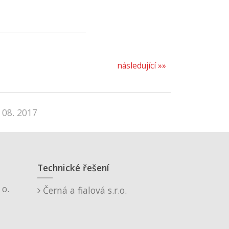
následující »»
 08. 2017
Technické řešení
o.
Černá a fialová s.r.o.