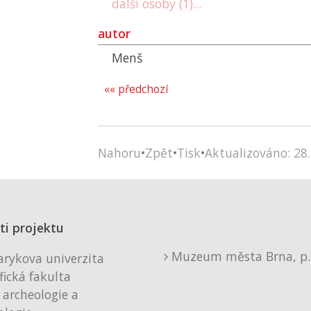
další osoby (1)...
autor
Menš
«« předchozí
Nahoru
•
Zpět
•
Tisk
•
Aktualizováno: 28.
ti projektu
Muzeum města Brna, p. 
rykova univerzita
fická fakulta
 archeologie a