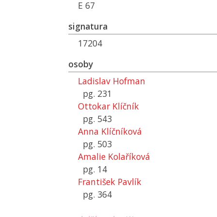
E 67
signatura
17204
osoby
Ladislav Hofman
pg. 231
Ottokar Klíčník
pg. 543
Anna Klíčníková
pg. 503
Amalie Kolaříková
pg. 14
František Pavlík
pg. 364