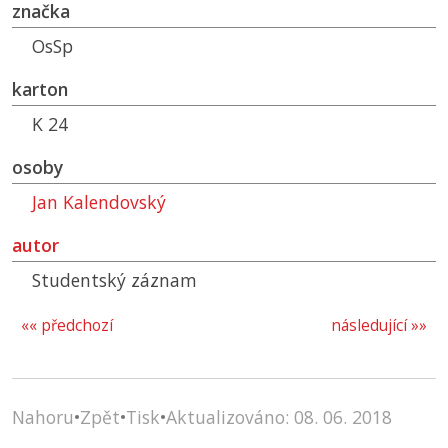
značka
OsSp
karton
K 24
osoby
Jan Kalendovský
autor
Studentský záznam
«« předchozí
následující »»
Nahoru
•
Zpět
•
Tisk
•
Aktualizováno: 08. 06. 2018