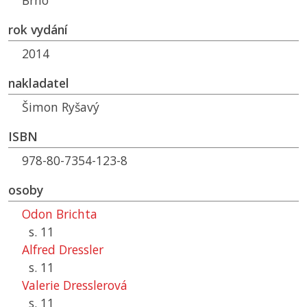
Brno
rok vydání
2014
nakladatel
Šimon Ryšavý
ISBN
978-80-7354-123-8
osoby
Odon Brichta
s. 11
Alfred Dressler
s. 11
Valerie Dresslerová
s. 11