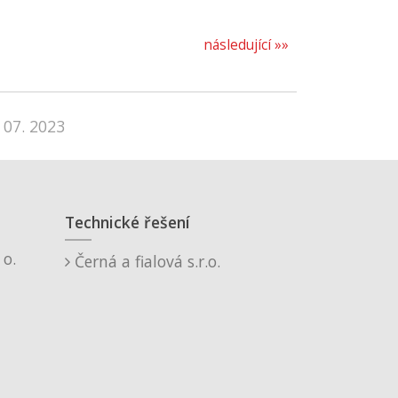
následující »»
 07. 2023
Technické řešení
o.
Černá a fialová s.r.o.