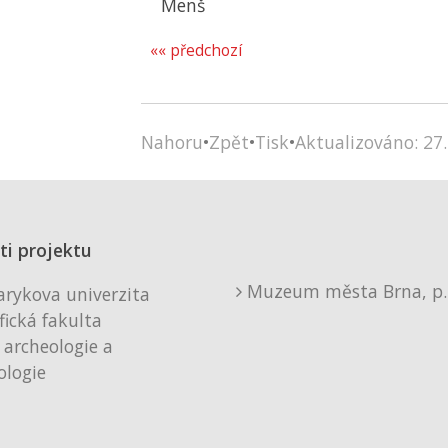
Menš
«« předchozí
Nahoru
•
Zpět
•
Tisk
•
Aktualizováno: 27.
ti projektu
Muzeum města Brna, p. 
rykova univerzita
fická fakulta
 archeologie a
logie