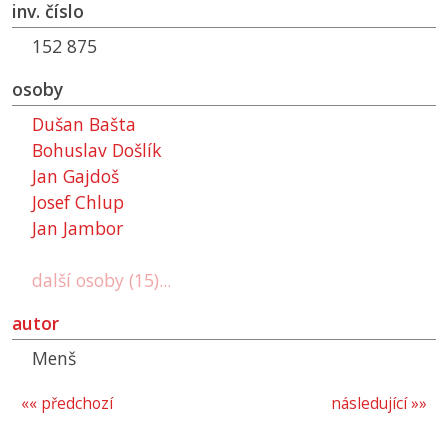
inv. číslo
152 875
osoby
Dušan Bašta
Bohuslav Došlík
Jan Gajdoš
Josef Chlup
Jan Jambor
další osoby (15)...
autor
Menš
«« předchozí
následující »»