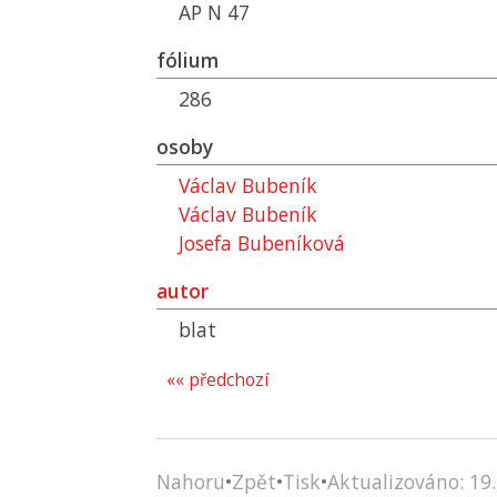
AP N 47
fólium
286
osoby
Václav Bubeník
Václav Bubeník
Josefa Bubeníková
autor
blat
«« předchozí
Nahoru
•
Zpět
•
Tisk
•
Aktualizováno: 19.