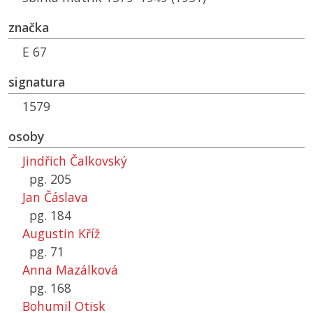
značka
E 67
signatura
1579
osoby
Jindřich Čalkovský
pg. 205
Jan Čáslava
pg. 184
Augustin Kříž
pg. 71
Anna Mazálková
pg. 168
Bohumil Otisk