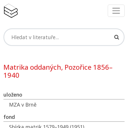
Matrika oddaných, Pozořice 1856–
1940
uloženo
MZA
v Brně
fond
Sbírka matrik 1579–1949 (1951)