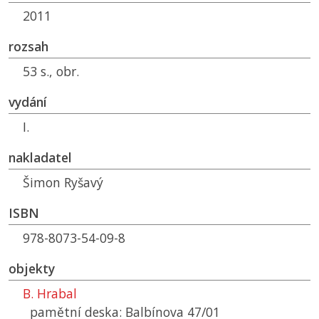
2011
rozsah
53 s., obr.
vydání
I.
nakladatel
Šimon Ryšavý
ISBN
978-8073-54-09-8
objekty
B. Hrabal
pamětní deska: Balbínova 47/01