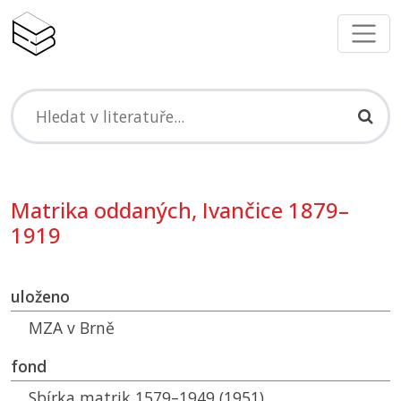
Matrika oddaných, Ivančice 1879–
1919
uloženo
MZA
v Brně
fond
Sbírka matrik 1579–1949 (1951)