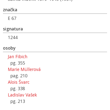
značka
E 67
signatura
1244
osoby
Jan Fibich
pg. 355
Marie Müllerová
pag. 210
Alois Švarc
pg. 338
Ladislav Vašek
pg. 213