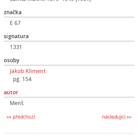
značka
E 67
signatura
1331
osoby
Jakob Kliment
pg. 154
autor
Menš
«« předchozí
následující »»