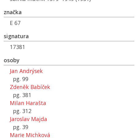
značka
E 67
signatura
17381
osoby
Jan Andrýsek
pg. 99
Zdeněk Babíček
pg. 381
Milan Harašta
pg. 312
Jaroslav Majda
pg. 39
Marie Michková