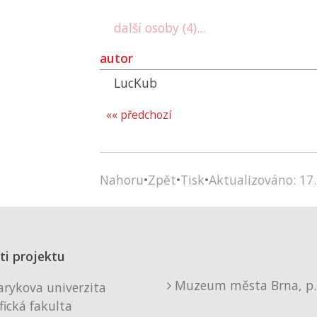
další osoby (4)...
autor
LucKub
«« předchozí
Nahoru
•
Zpět
•
Tisk
•
Aktualizováno: 17.
ti projektu
Muzeum města Brna, p. 
rykova univerzita
fická fakulta