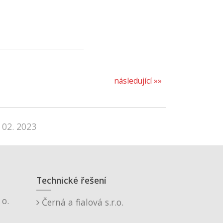
následující »»
 02. 2023
Technické řešení
o.
Černá a fialová s.r.o.