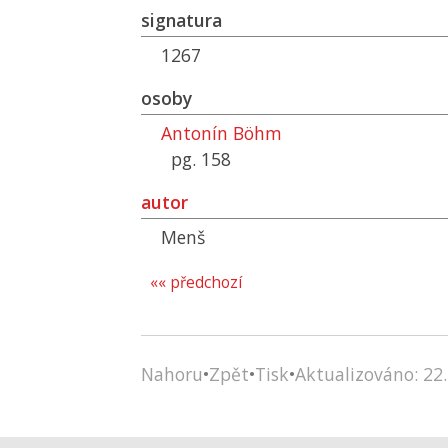
signatura
1267
osoby
Antonín Böhm
pg. 158
autor
Menš
«« předchozí
Nahoru
•
Zpět
•
Tisk
•
Aktualizováno: 22.