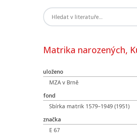
Matrika narozených, 
uloženo
MZA
v Brně
fond
Sbírka matrik 1579–1949 (1951)
značka
E 67