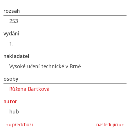
rozsah
253
vydání
1.
nakladatel
Vysoké učení technické v Brně
osoby
Růžena Bartková
autor
hub
«« předchozí
následující »»