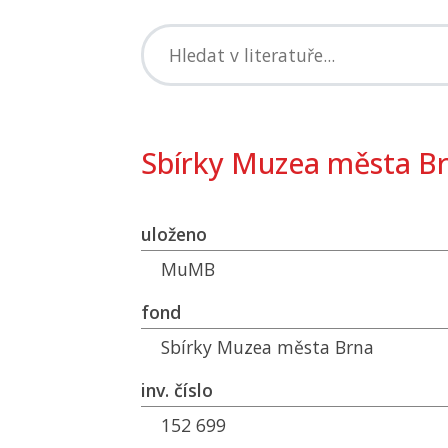
Sbírky Muzea města B
uloženo
MuMB
fond
Sbírky Muzea města Brna
inv. číslo
152 699