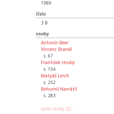
1989
číslo
3 B
osoby
Antonín Beer
Vincenc Brandl
s. 67
František Hrubý
s. 154
Matyáš Lerch
s. 252
Bohumil Navrátil
s. 283
další osoby (2)...