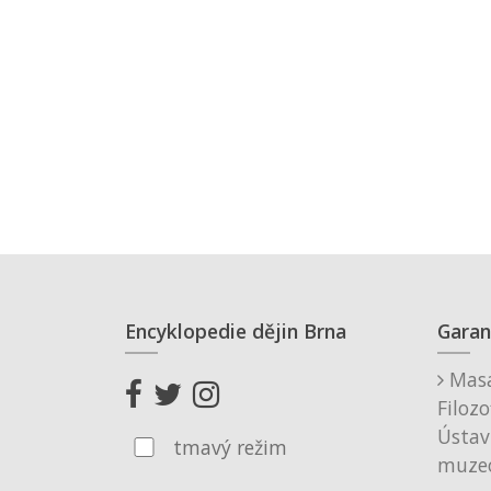
Encyklopedie dějin Brna
Garan
Masa
Filozo
Ústav
tmavý režim
muzeo