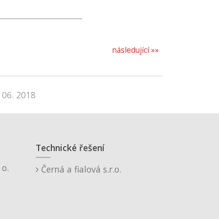
následující »»
 06. 2018
Technické řešení
o.
Černá a fialová s.r.o.