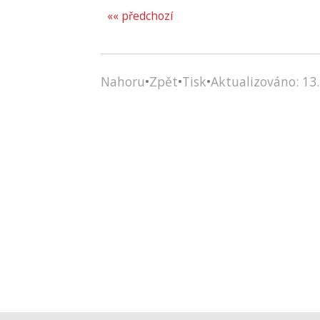
«« předchozí
Nahoru
•
Zpět
•
Tisk
•
Aktualizováno: 13.