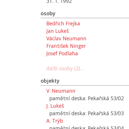
31. 1. 1992
osoby
Bedřich Frejka
Jan Lukeš
Václav Neumann
František Ninger
Josef Podlaha
další osoby (2)...
objekty
V. Neumann
pamětní deska: Pekařská 53/02
J. Lukeš
pamětní deska: Pekařská 53/03
A. Trýb
pamětní deska: Pekařská 53/04