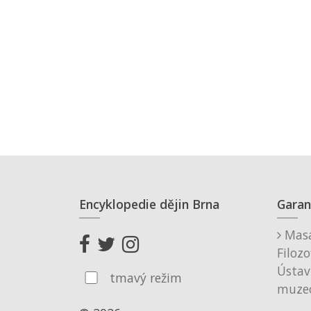
Encyklopedie dějin Brna
Garan
Masa
Filozo
Ústav
tmavý režim
muzeo