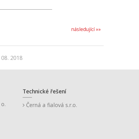
následující »»
 08. 2018
Technické řešení
o.
Černá a fialová s.r.o.