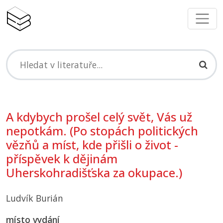
A kdybych prošel celý svět, Vás už
nepotkám. (Po stopách politických
vězňů a míst, kde přišli o život -
příspěvek k dějinám
Uherskohradišťska za okupace.)
Ludvík Burián
místo vydání