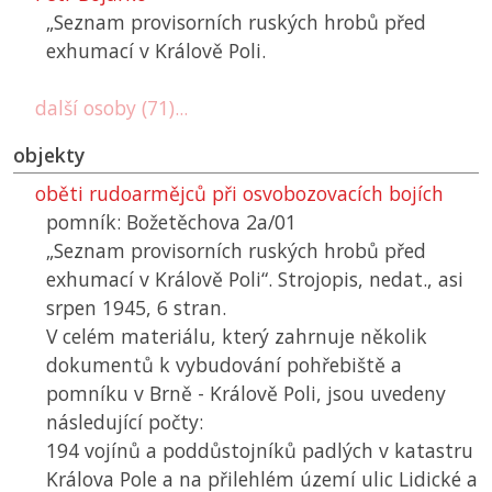
„Seznam provisorních ruských hrobů před
exhumací v Králově Poli.
další osoby (71)...
objekty
oběti rudoarmějců při osvobozovacích bojích
pomník: Božetěchova 2a/01
„Seznam provisorních ruských hrobů před
exhumací v Králově Poli“. Strojopis, nedat., asi
srpen 1945, 6 stran.
V celém materiálu, který zahrnuje několik
dokumentů k vybudování pohřebiště a
pomníku v Brně - Králově Poli, jsou uvedeny
následující počty:
194 vojínů a poddůstojníků padlých v katastru
Králova Pole a na přilehlém území ulic Lidické a