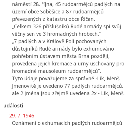
náměstí 28. října, 45 rudoarmějců padlých na
území obce Soběšice a 87 rudoarmějců
převezených z katastru obce Říčan.
„Celkem 326 příslušníků Rudé armády spí svůj
věčný sen ve 3 hromadných hrobech.“
„7 padlých a v Králově Poli pochovaných
důstojníků Rudé armády bylo exhumováno
pohřebním ústavem města Brna později,
provedena jejich kremace a urny uschovány pro
hromadné mausoleum rudoarmějců“.
Tyto údaje považujeme za správné -Lik, Menš.
Jmenovitě je uvedeno 77 padlých rudoarmějců,
ale 2 jména jsou zřejmě uvedena 2x - Lik, Menš.
události
29. 7. 1946
Oznámení o exhumacích padlých rudoarmějců