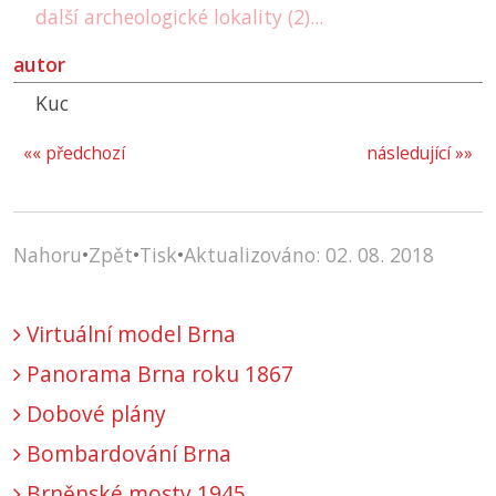
další archeologické lokality (2)...
autor
Kuc
«« předchozí
následující »»
Nahoru
•
Zpět
•
Tisk
•
Aktualizováno: 02. 08. 2018
Virtuální model Brna
Panorama Brna roku 1867
Dobové plány
Bombardování Brna
Brněnské mosty 1945