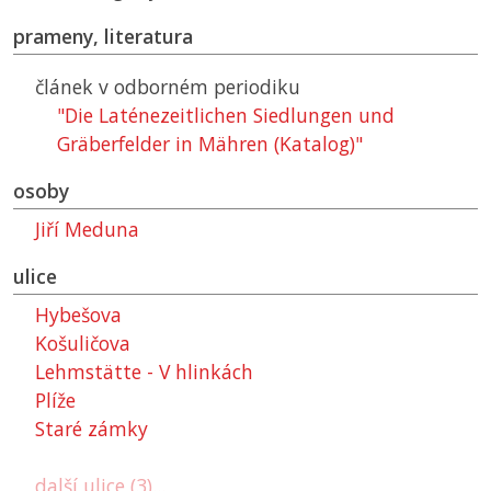
prameny, literatura
článek v odborném periodiku
"Die Laténezeitlichen Siedlungen und
Gräberfelder in Mähren (Katalog)"
osoby
Jiří Meduna
ulice
Hybešova
Košuličova
Lehmstätte - V hlinkách
Plíže
Staré zámky
další ulice (3)...