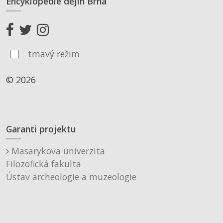
Encyklopedie dějin Brna
tmavý režim
© 2026
Garanti projektu
Masarykova univerzita
Filozofická fakulta
Ústav archeologie a muzeologie