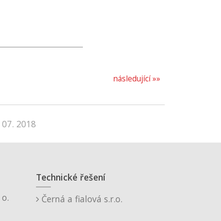
následující »»
 07. 2018
Technické řešení
o.
Černá a fialová s.r.o.