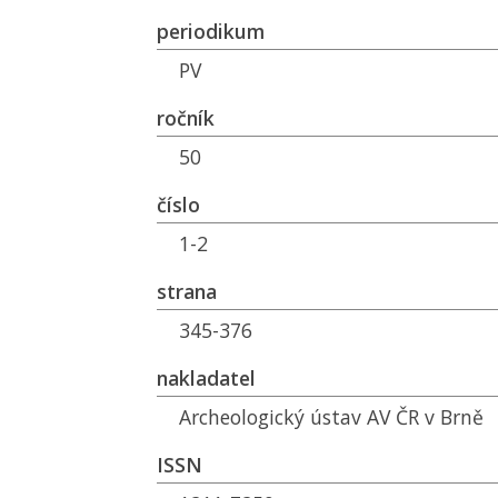
periodikum
PV
ročník
50
číslo
1-2
strana
345-376
nakladatel
Archeologický ústav AV ČR v Brně
ISSN