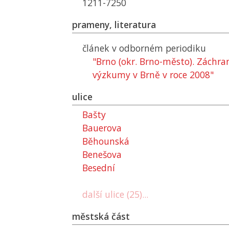
1211-7250
prameny, literatura
článek v odborném periodiku
"Brno (okr. Brno-město). Záchra
výzkumy v Brně v roce 2008"
ulice
Bašty
Bauerova
Běhounská
Benešova
Besední
další ulice (25)...
městská část