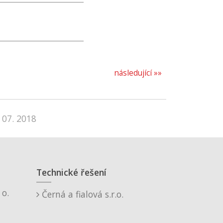
následující »»
 07. 2018
Technické řešení
o.
Černá a fialová s.r.o.