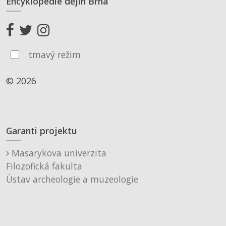
Encyklopedie dějin Brna
tmavý režim
© 2026
Garanti projektu
Masarykova univerzita
Filozofická fakulta
Ústav archeologie a muzeologie