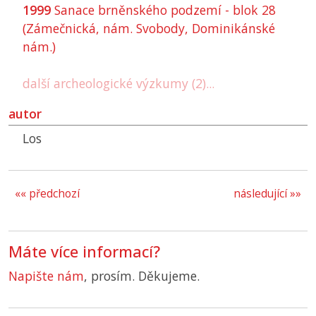
1999
Sanace brněnského podzemí - blok 28
(Zámečnická, nám. Svobody, Dominikánské
nám.)
další archeologické výzkumy (2)...
autor
Los
«« předchozí
následující »»
Máte více informací?
Napište nám
, prosím. Děkujeme.