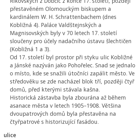
Říkovských z Dobčic z konce 17. století, později
přestavěném Olomouckým biskupem a
kardinálem W. H. Schrattenbachem (dnes
Kobližná 4). Paláce Valdštejnských a
Magnisovských byly v 70 letech 17. století
sloučeny pro účely nadačního ústavu šlechtičen
(Kobližná 1 a 3).
Od 17. století byl prostor při styku ulic Kobližné
a Jánské nazýván jako Pohořelec. Snad se jednalo
o místo, kde se snažili útočníci zapálit město. Ve
středověku se zde nacházel blok tří, později čtyř
domů, před kterými stávala kašna.
Historická zástavba byla zbourána až během
asanace města v letech 1905–1908. Většina
dvoupatrových domů byla přestavěna na
čtyřpatrové s historizující fasádou.
ulice