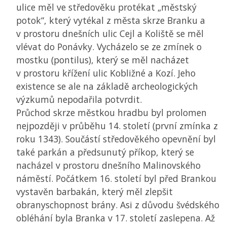
ulice měl ve středověku protékat „městský
potok“, který vytékal z města skrze Branku a
v prostoru dnešních ulic Cejl a Koliště se měl
vlévat do Ponávky. Vycházelo se ze zmínek o
mostku (pontilus), který se měl nacházet
v prostoru křížení ulic Kobližné a Kozí. Jeho
existence se ale na základě archeologických
výzkumů nepodařila potvrdit.
Průchod skrze městkou hradbu byl prolomen
nejpozději v průběhu 14. století (první zmínka z
roku 1343). Součástí středověkého opevnění byl
také parkán a předsunutý příkop, který se
nacházel v prostoru dnešního Malinovského
náměstí. Počátkem 16. století byl před Brankou
vystavěn barbakán, který měl zlepšit
obranyschopnost brány. Asi z důvodu švédského
obléhání byla Branka v 17. století zaslepena. Až