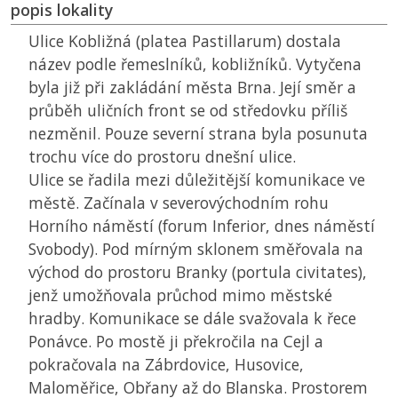
popis lokality
Ulice Kobližná (platea Pastillarum) dostala
název podle řemeslníků, kobližníků. Vytyčena
byla již při zakládání města Brna. Její směr a
průběh uličních front se od středovku příliš
nezměnil. Pouze severní strana byla posunuta
trochu více do prostoru dnešní ulice.
Ulice se řadila mezi důležitější komunikace ve
městě. Začínala v severovýchodním rohu
Horního náměstí (forum Inferior, dnes náměstí
Svobody). Pod mírným sklonem směřovala na
východ do prostoru Branky (portula civitates),
jenž umožňovala průchod mimo městské
hradby. Komunikace se dále svažovala k řece
Ponávce. Po mostě ji překročila na Cejl a
pokračovala na Zábrdovice, Husovice,
Maloměřice, Obřany až do Blanska. Prostorem