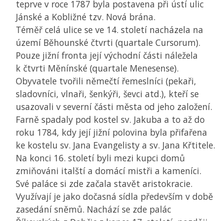
teprve v roce 1787 byla postavena při ústí ulic
Jánské a Kobližné tzv. Nová brána.
Téměř celá ulice se ve 14. století nacházela na
území Běhounské čtvrti (quartale Cursorum).
Pouze jižní fronta její východní části náležela
k čtvrti Měnínské (quartale Menesense).
Obyvatele tvořili němečtí řemeslníci (pekaři,
sladovníci, vlnaři, šenkýři, ševci atd.), kteří se
usazovali v severní části města od jeho založení.
Farně spadaly pod kostel sv. Jakuba a to až do
roku 1784, kdy její jižní polovina byla přifařena
ke kostelu sv. Jana Evangelisty a sv. Jana Křtitele.
Na konci 16. století byli mezi kupci domů
zmiňováni italští a domácí mistři a kameníci.
Své paláce si zde začala stavět aristokracie.
Využívají je jako dočasná sídla především v době
zasedání sněmů. Nachází se zde palác