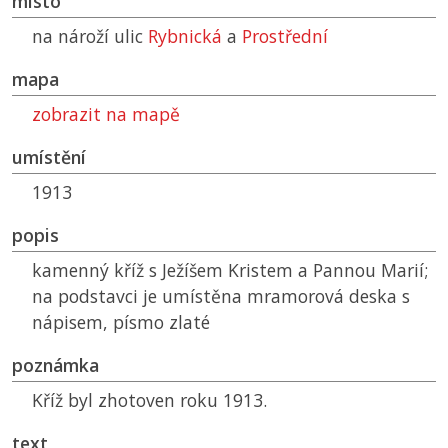
místo
na nároží ulic
Rybnická
a
Prostřední
mapa
zobrazit na mapě
umístění
1913
popis
kamenný kříž s Ježíšem Kristem a Pannou Marií;
na podstavci je umístěna mramorová deska s
nápisem, písmo zlaté
poznámka
Kříž byl zhotoven roku 1913.
text