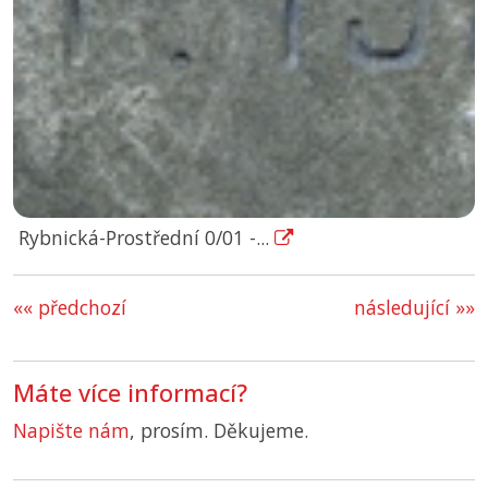
Rybnická-Prostřední 0/01 -...
«« předchozí
následující »»
Máte více informací?
Napište nám
, prosím. Děkujeme.