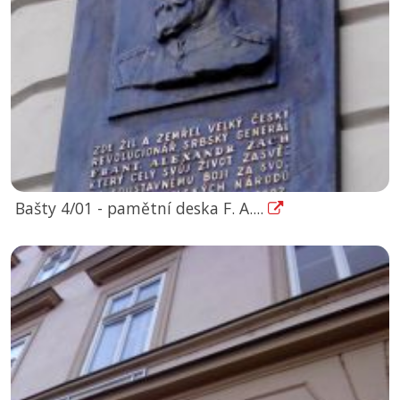
Bašty 4/01 - pamětní deska F. A....