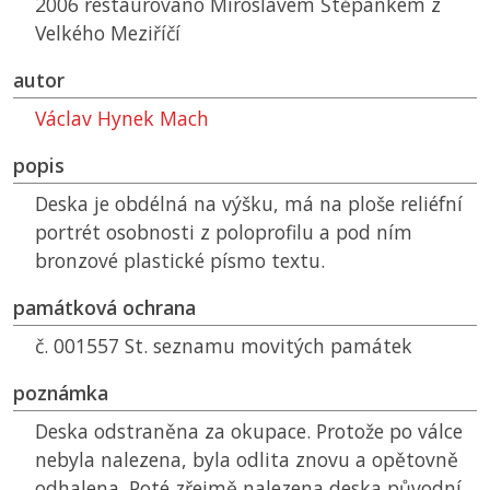
2006 restaurováno Miroslavem Štěpánkem z
Velkého Meziříčí
autor
Václav Hynek Mach
popis
Deska je obdélná na výšku, má na ploše reliéfní
portrét osobnosti z poloprofilu a pod ním
bronzové plastické písmo textu.
památková ochrana
č. 001557 St. seznamu movitých památek
poznámka
Deska odstraněna za okupace. Protože po válce
nebyla nalezena, byla odlita znovu a opětovně
odhalena. Poté zřejmě nalezena deska původní,