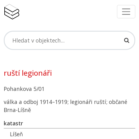
ruští legionáři
Pohankova 5/01
válka a odboj 1914–1919; legionáři ruští; občané
Brna-Líšně
katastr
Líšeň