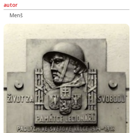
autor
Menš