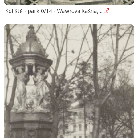
Koliště - park 0/14 - Wawrova kašna,...