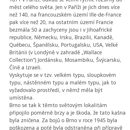
měst celého světa. Jen v Paříži je jich dnes více
než 140, na francouzském území Ille-de-France
pak více než 20, na ostatním území Francie
bezmála 50 a zachyceny jsou i v Jihoafrické
republice, Německu, Irsku, Brazilii, Kanadě,
Québecu, Španělsku, Portugalsku, USA, Velké
Británii (v Londýně v zahradě „Wallace
Collection“) Jordánsku, Mosambiku, Švýcarsku,
Číně a Izraeli.
Vyskytuje se v tzv. velkém typu, sloupkovém
typu, nástěnném typu a malém typu, jak to
vyžadovalo prostředí, v němž měla být
umístěna.
Brno se tak k těmto světovým lokalitám
připojilo poměrně brzy a je škoda, že tato kašna
byla zničena. Za bojů o Brno v roce 1945 byla
poškozena a poté byla odstraněna při přípravě