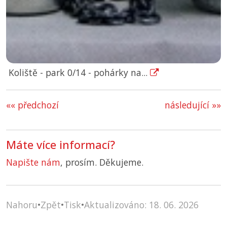
Koliště - park 0/14 - pohárky na...
«« předchozí
následující »»
Máte více informací?
Napište nám
, prosím. Děkujeme.
Nahoru
•
Zpět
•
Tisk
•
Aktualizováno: 18. 06. 2026