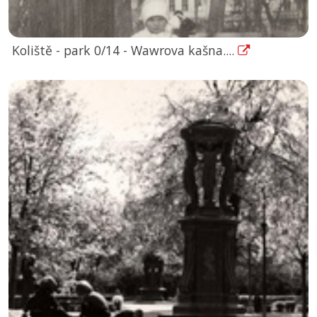
Koliště - park 0/14 - Wawrova kašna....