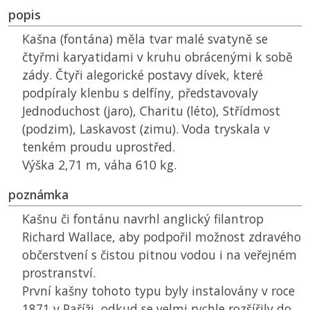
popis
Kašna (fontána) měla tvar malé svatyně se
čtyřmi karyatidami v kruhu obrácenými k sobě
zády. Čtyři alegorické postavy dívek, které
podpíraly klenbu s delfíny, představovaly
Jednoduchost (jaro), Charitu (léto), Střídmost
(podzim), Laskavost (zimu). Voda tryskala v
tenkém proudu uprostřed.
Výška 2,71 m, váha 610 kg.
poznámka
Kašnu či fontánu navrhl anglický filantrop
Richard Wallace, aby podpořil možnost zdravého
občerstvení s čistou pitnou vodou i na veřejném
prostranství.
První kašny tohoto typu byly instalovány v roce
1871 v Paříži, odkud se velmi rychle rozšířily do