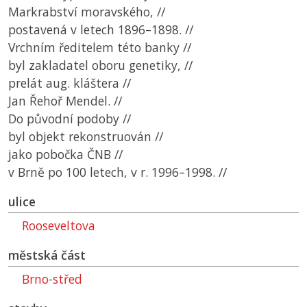
Markrabství moravského, //
postavená v letech 1896–1898. //
Vrchním ředitelem této banky //
byl zakladatel oboru genetiky, //
prelát aug. kláštera //
Jan Řehoř Mendel. //
Do původní podoby //
byl objekt rekonstruován //
jako pobočka ČNB //
v Brně po 100 letech, v r. 1996–1998. //
ulice
Rooseveltova
městská část
Brno-střed