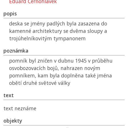
Eduard Černohlávek
popis
deska se jmény padlých byla zasazena do
kamenné architektury se dvěma sloupy a
trojúhelníkovitým tympanonem
poznámka
pomník byl zničen v dubnu 1945 v průběhu
osvobozovacích bojů, nahrazen novým
pomníkem, kam byla doplněna také jména
obětí druhé světové války
text
text neznáme
objekty