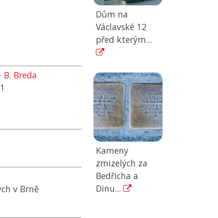
Dům na
Václavské 12
před kterým...
 B. Breda
01
Kameny
zmizelých za
Bedřicha a
Dinu...
ch v Brně