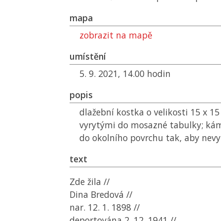
mapa
zobrazit na mapě
umístění
5. 9. 2021, 14.00 hodin
popis
dlažební kostka o velikosti 15 x 15
vyrytými do mosazné tabulky; kám
do okolního povrchu tak, aby nevy
text
Zde žila //
Dina Bredová //
nar. 12. 1. 1898 //
deportována 2. 12. 1941 //