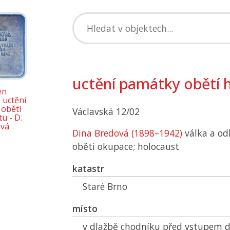
uctění památky obětí 
en
 uctění
obětí
Václavská 12/02
u - D.
vá
Dina Bredová (1898–1942)
válka a od
oběti okupace; holocaust
katastr
Staré Brno
místo
v dlažbě chodníku před vstupem