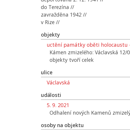
do Terezína //
zavražděna 1942 //
v Rize //
objekty
uctění památky oběti holocaustu -
Kámen zmizelého: Václavská 12/
objekty tvoří celek
ulice
Václavská
události
5. 9. 2021
Odhalení nových Kamenů zmizelý
osoby na objektu