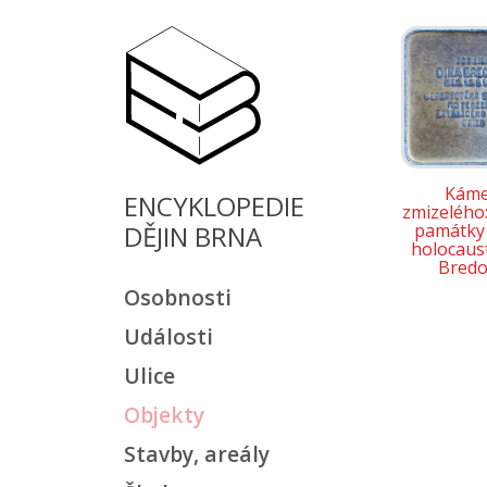
Kám
ENCYKLOPEDIE
zmizelého:
památky 
DĚJIN BRNA
holocaust
Bredo
Osobnosti
Události
Ulice
Objekty
Stavby, areály