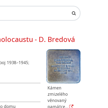
holocaustu - D. Bredová
boj 1938–1945;
Kámen
zmizelého
věnovaný
 do domu
památce...