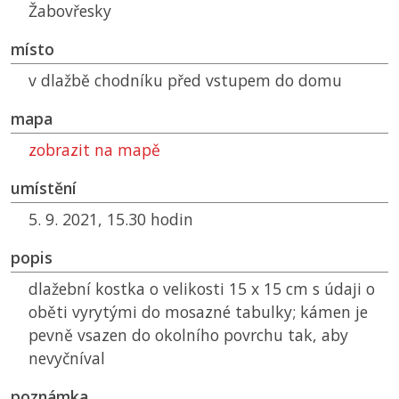
Žabovřesky
místo
v dlažbě chodníku před vstupem do domu
mapa
zobrazit na mapě
umístění
5. 9. 2021, 15.30 hodin
popis
dlažební kostka o velikosti 15 x 15 cm s údaji o
oběti vyrytými do mosazné tabulky; kámen je
pevně vsazen do okolního povrchu tak, aby
nevyčníval
poznámka