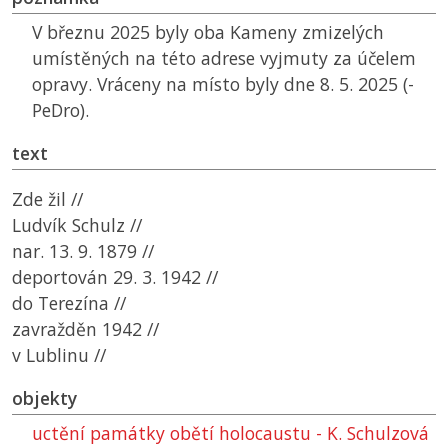
V březnu 2025 byly oba Kameny zmizelých
umístěných na této adrese vyjmuty za účelem
opravy. Vráceny na místo byly dne 8. 5. 2025 (-
PeDro).
text
Zde žil //
Ludvík Schulz //
nar. 13. 9. 1879 //
deportován 29. 3. 1942 //
do Terezína //
zavražděn 1942 //
v Lublinu //
objekty
uctění památky obětí holocaustu - K. Schulzová