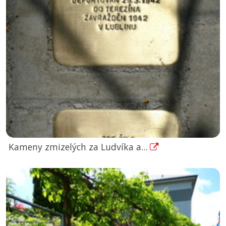
Kameny zmizelých za Ludvíka a...