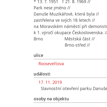
* 13. 7. 1951 † 21. 8. 1969 //
Park nese jméno //
Danuše Muzikářové, která byla //
zastřelena ve svých 18 letech //
na Moravském náměstí při demonstra
k 1. výročí okupace Československa. /
Brno Městská část //
Brno-střed //
ulice
Rooseveltova
události
17. 11. 2019
Slavnostní otevření parku Danuš
osoby na objektu