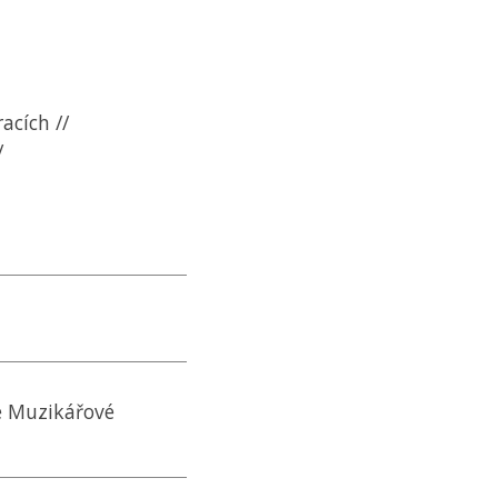
cích //
/
e Muzikářové