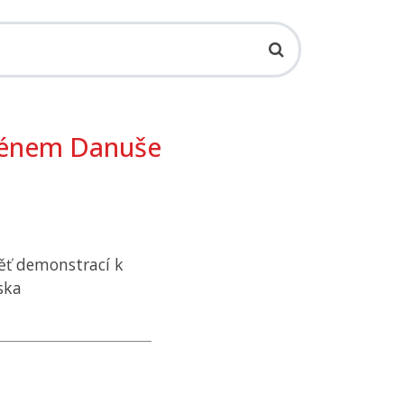
ménem Danuše
ěť demonstrací k
ska