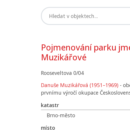
Pojmenování parku j
Muzikářové
Rooseveltova 0/04
Danuše Muzikářová (1951–1969)
- ob
prvnímu výročí okupace Českosloven
katastr
Brno-město
místo