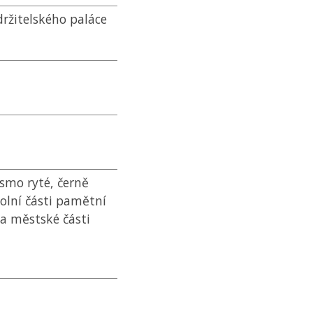
ržitelského paláce
ísmo ryté, černě
olní části pamětní
a městské části