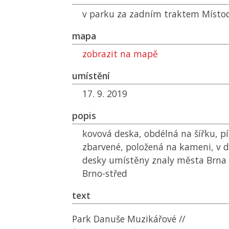
v parku za zadním traktem Místod
mapa
zobrazit na mapě
umístění
17. 9. 2019
popis
kovová deska, obdélná na šířku, p
zbarvené, položená na kameni, v d
desky umístěny znaly města Brna 
Brno-střed
text
Park Danuše Muzikářové //