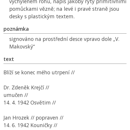
vychýleném rohu, nápis jakoby rytý primitivními
pomůckami vězně; na levé i pravé straně jsou
desky s plastickým textem.
poznámka
signováno na prostřední desce vpravo dole „V.
Makovský“
text
Blíží se konec mého utrpení //
Dr. Zdeněk Krejčí //
umučen //
14. 4. 1942 Osvětim //
Jan Hrozek // popraven //
14. 6. 1942 Kouničky //