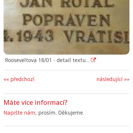
Rooseveltova 18/01 - detail textu...
«« předchozí
následující »»
Máte více informací?
Napište nám
, prosím. Děkujeme.