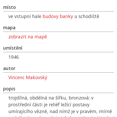
místo
ve vstupní hale
budovy banky
u schodiště
mapa
zobrazit na mapě
umístění
1946
autor
Vincenc Makovský
popis
trojdílná, obdélná na šířku, bronzová; v
prostřední části je reliéf ležící postavy
umírajícího vězně, nad nímž je v pravém, mírně