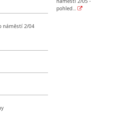
náměstí 2/05 -
pohled...
o náměstí 2/04
ny