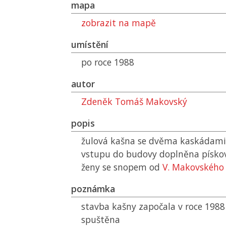
mapa
zobrazit na mapě
umístění
po roce 1988
autor
Zdeněk Tomáš Makovský
popis
žulová kašna se dvěma kaskádami, 
vstupu do budovy doplněna písk
ženy se snopem od
V. Makovského
poznámka
stavba kašny započala v roce 1988
spuštěna