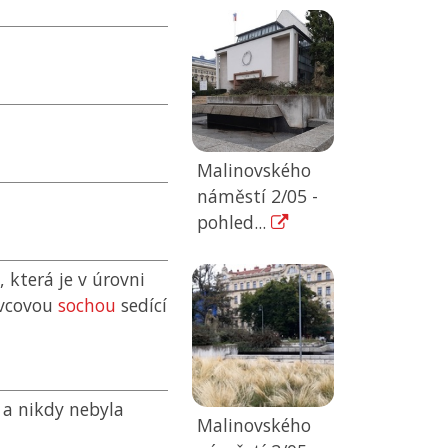
Malinovského
náměstí 2/05 -
pohled...
která je v úrovni
ovcovou
sochou
sedící
 a nikdy nebyla
Malinovského