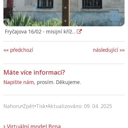
Fryčajova 16/02 - misijní kříž...
«« předchozí
následující »»
Máte více informací?
Napište nám
, prosím. Děkujeme.
Nahoru
•
Zpět
•
Tisk
•
Aktualizováno: 09. 04. 2025
Virtuální model Brna